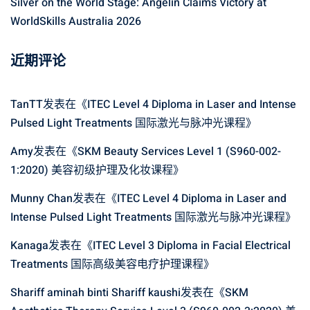
Silver on the World Stage: Angelin Claims Victory at
WorldSkills Australia 2026
近期评论
TanTT
发表在《
ITEC Level 4 Diploma in Laser and Intense
Pulsed Light Treatments 国际激光与脉冲光课程
》
Amy
发表在《
SKM Beauty Services Level 1 (S960-002-
1:2020) 美容初级护理及化妆课程
》
Munny Chan
发表在《
ITEC Level 4 Diploma in Laser and
Intense Pulsed Light Treatments 国际激光与脉冲光课程
》
Kanaga
发表在《
ITEC Level 3 Diploma in Facial Electrical
Treatments 国际高级美容电疗护理课程
》
Shariff aminah binti Shariff kaushi
发表在《
SKM