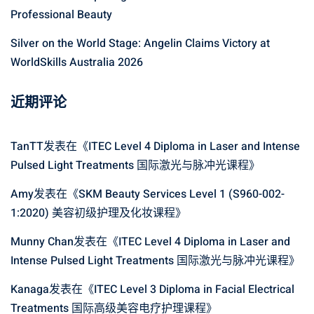
Professional Beauty
Silver on the World Stage: Angelin Claims Victory at
WorldSkills Australia 2026
近期评论
TanTT
发表在《
ITEC Level 4 Diploma in Laser and Intense
Pulsed Light Treatments 国际激光与脉冲光课程
》
Amy
发表在《
SKM Beauty Services Level 1 (S960-002-
1:2020) 美容初级护理及化妆课程
》
Munny Chan
发表在《
ITEC Level 4 Diploma in Laser and
Intense Pulsed Light Treatments 国际激光与脉冲光课程
》
Kanaga
发表在《
ITEC Level 3 Diploma in Facial Electrical
Treatments 国际高级美容电疗护理课程
》