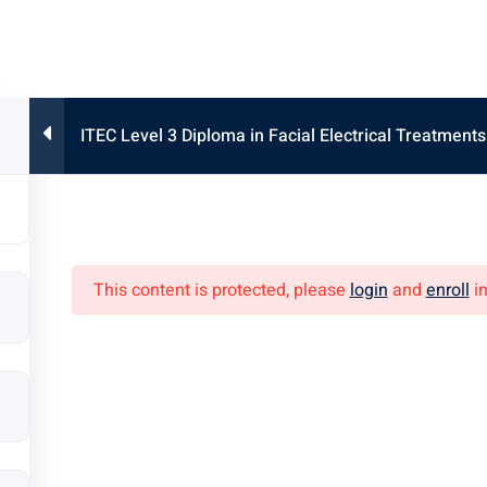
们的团队
为什么选择我们
课程
学员反馈
校友
ITEC Level 3 Diploma in Facial Electrical 
This content is protected, please
login
and
enroll
in
专业课程
美容课程
C
化妆/发型课程
4