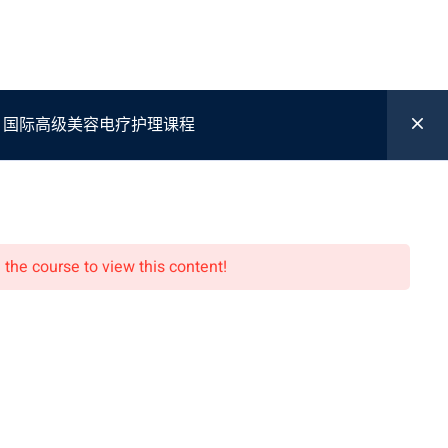
Login / Register
相册
博客文章
问答
联络我们
Treatments 国际高级美容电疗护理课程
 the course to view this content!
联络我们
PENANG
ampus HQ (OFFICE)
2, Lorong Selamat, 10400 George Town, Pulau Pinang